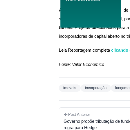
Ainda assim, as incorporadoras de
semestre, na comparação anual, par
bilhões. Projetos direcionados para a
incorporadoras de capital aberto no tr
Leia Reportagem completa
clicando 
Fonte: Valor Econômico
imoveis
incorporação
lançame
Post Anterior
Governo propõe tributação de fund
regra para Hedge