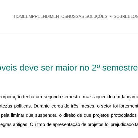
HOME
EMPREENDIMENTOS
NOSSAS SOLUÇÕES
SOBRE
BLO
eis deve ser maior no 2º semestr
ncorporação tenha um segundo semestre mais aquecido em lançamen
tezas políticas. Durante cerca de três meses, o setor foi fortemen
, pela liminar que suspendeu o direito de que projetos protocolad
egras antigas. O ritmo de apresentação de projetos foi prejudicad