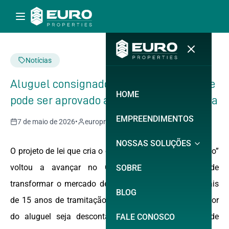
Notícias
Aluguel consignado avança na Câmara e
HOME
pode ser aprovado após 15 anos de espera
EMPREENDIMENTOS
7 de maio de 2026
•
europroperties
NOSSAS SOLUÇÕES
O projeto de lei que cria o chamado “aluguel consignado”
voltou a avançar no Congresso Nacional e pode
SOBRE
transformar o mercado de locação no Brasil após mais
BLOG
de 15 anos de tramitação. A proposta prevê que o valor
do aluguel seja descontado diretamente da folha de
FALE CONOSCO