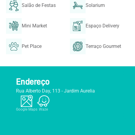
Salão de Festas
Solarium
Mini Market
Espaço Delivery
Pet Place
Terraço Gourmet
Endereço
Rua Alberto Day, 113 - Jardim Aurelia
Google Maps
Waze