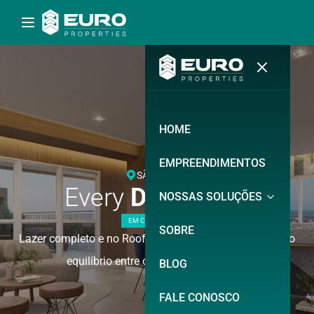
HOME
EMPREENDIMENTOS
SÃO PAULO
Every
Day Klabin
NOSSAS SOLUÇÕES
EM CONSTRUÇÃO
SOBRE
Lazer completo e no Rooftop. Onde sua Vida encontra o
equilíbrio entre o agito e o descanso.
BLOG
FALE CONOSCO