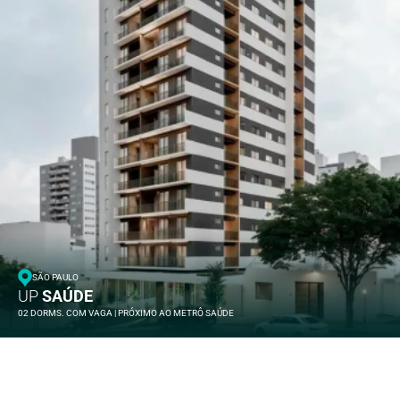
SÃO PAULO
UP
SAÚDE
02 DORMS. COM VAGA | PRÓXIMO AO METRÔ SAÚDE