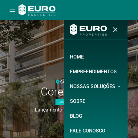
HOME
EMPREENDIMENTOS
SÃO PAULO
NOSSAS SOLUÇÕES
Core
Klabin
SOBRE
LANÇAMENTO
Lançamento na Chácara Klabin
BLOG
FALE CONOSCO